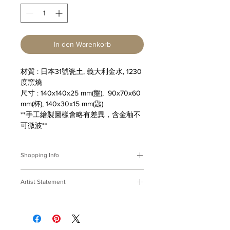
In den Warenkorb
材質 : 日本31號瓷土, 義大利金水, 1230
度窯燒
尺寸 : 140x140x25 mm(盤), 90x70x60
mm(杯), 140x30x15 mm(匙)
**手工繪製圖樣會略有差異，含金釉不
可微波**
Shopping Info
付款方式 :
我們接受Paypal及轉帳匯
Artist Statement
款。
※部分商品需要重新訂製，需要3-4週
富餚
時間處理，如果您趕時間或有特殊訂製
很久很久以前，我們在盤上畫魚蝦，用
的要求，請先來信bmfjcom@gmail.com
山珍海味的心意來款待友人......
與我們聯絡討論。