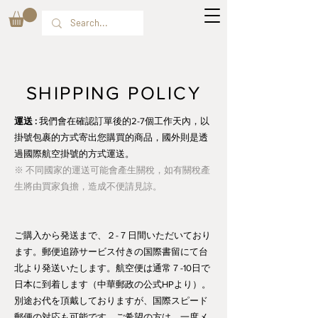
SHIPPING POLICY
運送 :
我們會在確認訂單後的2-7個工作天內，以
掛號包裹的方式寄出您購買的商品，國外則是透
過國際航空掛號的方式運送。
※ 不同國家的運送可能會產生關稅，如有關稅產
生將由買家負擔，造成不便請見諒。
ご購入から発送まで、２-７日間いただいており
ます。郵便追跡サービス付きの国際書留にて台
北より発送いたします。航空便は通常７-10日で
日本に到着します（中華郵政の公式HPより）。
別途お代を頂戴しておりますが、国際スピード
郵便の対応も可能です。ご希望の方は、一度メ