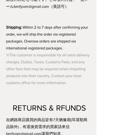
ール
bmfjcom@gmail.com
（英語可）
Shipping:
Within 2 to 7 days after confirming your
order, we will ship the order via registered
packages. Oversea orders are shipped via
international registered packages.
※The customer is responsible for all extra delivery
charges, Duties, Taxes, Customs Fees, and any
other fees that may be required when importing
products into their country. Contact your local
customs office for more information.
RETURNS & RFUNDS
在網路商店購買的商品皆有7天猶豫期(耳環類商
品除外)，有退換貨需求的買家請來信
bmfjcom@gmail.com
讓我們知道。