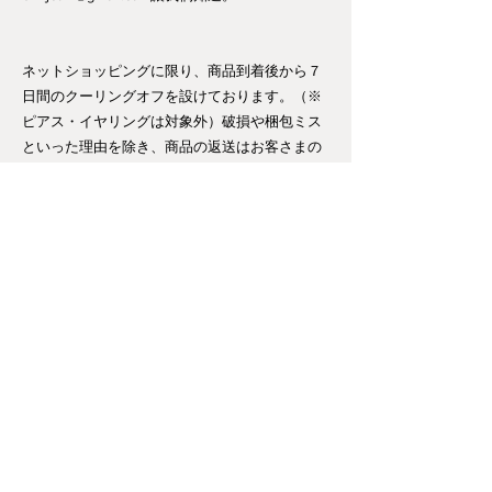
ネットショッピングに限り、商品到着後から７
日間のクーリングオフを設けております。（※
ピアス・イヤリングは対象外）破損や梱包ミス
といった理由を除き、商品の返送はお客さまの
ご負担となります。ご返品ご希望の方は、一度
メールにてご相談ください。
bmfjcom@gmail.com
（英語可）
All goods bought in online shop have 7 days of
trail (earrings not included). If you need to return or
refund the goods, please mail to us.
Payment Methods/
Membership
/
Shipping & Returns /
Contact with us /