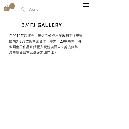
BMFJ
GALLERY
自2012年起迄今，爆炸毛頭與油炸朱利工作室與
國內外159位藝術家合作，舉辦了23場展覽，將
各類金工作品和諧置入實體店面中，
努力讓每一
場展覽能與更多觀者不期而遇。
這裡 那裡
首
飾
創
作
聯
展