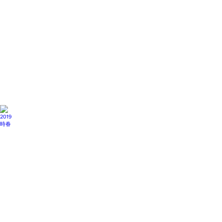
膀
創
作
聯
展
2019 時春
生
活
金
工
發
表