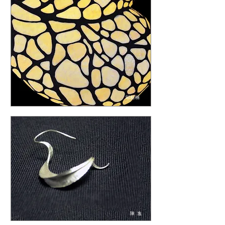
鄔柏楠
陳 逸