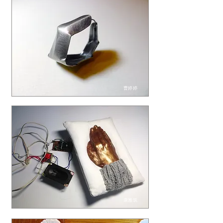
曹婷婷
康雅筑