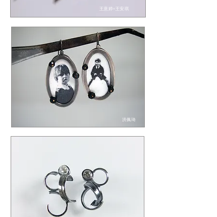
王意婷+王安琪
洪佩琦