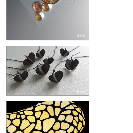
謝俊龍
​曾永玲