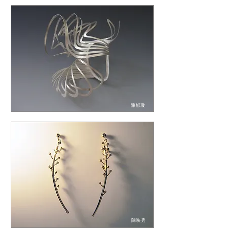
陳郁璇
陳映秀