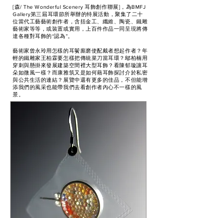
[森/ The Wonderful Scenery 耳飾創作聯展]，為BMFJ
Gallery第三屆耳環節所舉辦的特展活動，聚集了二十
位當代工藝藝術創作者，含括金工、纖維、陶瓷、鐵雕
藝術家等等，或裝置或實用，上百件作品一同呈現將傳
達各種對耳飾的“認為”。
藝術家曾永玲用怎樣的耳鬢廝磨使配戴者想起作者？年
輕的鐵雕家王柏霖要怎樣把傳統菜刀當耳環？鄔柏楠用
穿刺與懸掛來發展建築空間裡大型耳飾？看陳郁璇讓耳
朵如微風一樣？而康雅筑又是如何藉耳飾探討介於私密
與公共生活的連結？展覽中還有更多的佳品，不但能增
添我們的風采也能帶我們去看創作者內心不一樣的風
景。