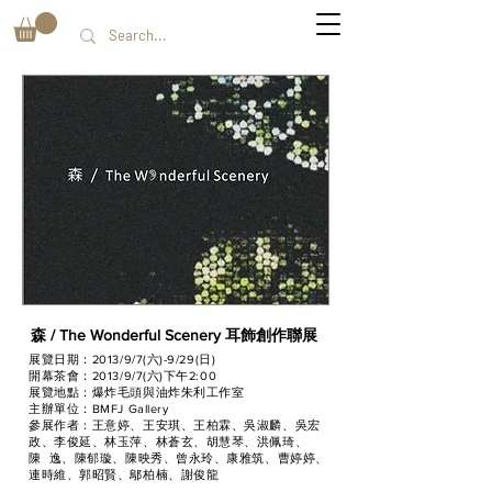
森 / The Wonderful Scenery
耳飾創作聯展
展覽日期：2013/9/7(六)-9/29(日)
開幕茶會：2013/9/7(六)下午2:00
展覽地點：爆炸毛頭與油炸朱利工作室
主辦單位：BMFJ Gallery
參展作者：王意婷、王安琪、王柏霖、吳淑麟、吳宏
政、李俊延、林玉萍、林蒼玄、胡慧琴、洪佩琦、
陳 逸、陳郁璇、陳映秀、曾永玲、康雅筑、曹婷婷、
連時維、郭昭賢、鄔柏楠、謝俊龍