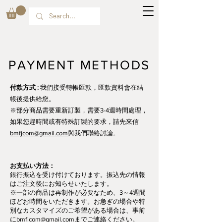
PAYMENT METHODS
付款方式 :
我們接受轉帳匯款，匯款資料會在結
帳後提供給您。
※部分商品需要重新訂製，需要3-4週時間處理，
如果您趕時間或有特殊訂製的要求，請先來信
bmfjcom@gmail.com
與我們聯絡討論
。
お支払い方法：
銀行振込を受け付けております。振込先の情報
はご注文後にお知らせいたします。
※一部の商品は再制作が必要なため、3～4週間
ほどお時間をいただきます。お急ぎの場合や特
別なカスタマイズのご希望がある場合は、事前
に
bmfjcom@gmail.com
までご連絡ください。