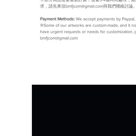
求，請先來信bmfjcom@gmail.com與我們聯絡討論
Payment Methods:
We accept payments by Paypal, w
※Some of our artworks are custom-made, and it nor
have urgent requests or needs for customization, p
bmfjcom@gmail.com