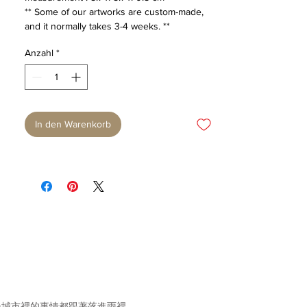
** Some of our artworks are custom-made,
and it normally takes 3-4 weeks. **
Anzahl
*
In den Warenkorb
後城市裡的事情都跟著落進雨裡。