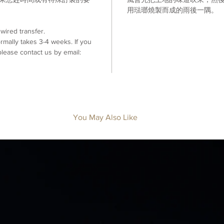
。
用琺瑯燒製而成的雨後一隅
。
ired transfer.
mally takes 3-4 weeks. If you
lease contact us by email:
You May Also Like