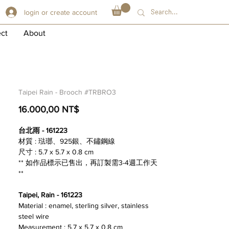
login or create account
ect
About
Taipei Rain - Brooch #TRBRO3
Preis
16.000,00 NT$
台北雨 - 161223
材質 : 琺瑯、925銀、不鏽鋼線
尺寸 : 5.7 x 5.7 x 0.8 cm
** 如作品標示已售出，再訂製需3-4週工作天
**
Taipei, Rain - 161223
Material : enamel, sterling silver, stainless
steel wire
Measurement : 5.7 x 5.7 x 0.8 cm