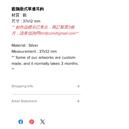
藍鵲垂式單邊耳鉤
材質 : 銀
尺寸 : 37x12 mm
** 如作品標示已售出，再訂製需3個
月，請來信詢問bmfjcom@gmail.com**
Material : Silver
Measurement : 37x12 mm
** Some of our artworks are custom-
made, and it normally takes 3 months.
**
Shopping Info
付款方式 :
我們接受轉帳匯款。
Artist Statement
※部分商品需要重新訂製，需要3個月
時間處理，如果您趕時間或有特殊訂製
原生
‧
台灣
的要求，請先來信bmfjcom@gmail.com
這塊土地用她的美好滋養著我們，僅以
與我們聯絡討論。
創作回報這一片風光明媚。