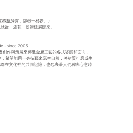
江南無所有，聊贈一枝春。』
也就從一簇花一份禮延展開來。
io - since 2005
透過創作與策展來傳遞金屬工藝的各式姿態和面向，
擺件，希望能用一身技藝來寫生自然，將材質打磨成生
花喻在文化裡的共同記憶，也包裹著人們
聊
表心意時
---------------------