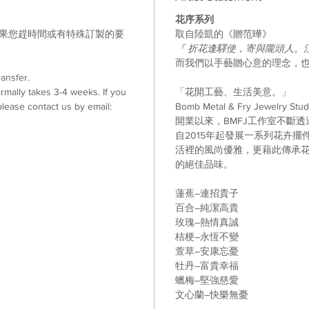
花序系列
如果您趕時間或有特殊訂製的要
取自陸凱的《贈范曄》
。
『
折花逢驛使，寄與隴頭人。
而我們以手藝贈心意的理念，
ansfer.
mally takes 3-4 weeks. If you
「花開工藝、生活美意。」
lease contact us by email:
Bomb Metal & Fry Jewelry Stud
開業以來，BMFJ工作室不斷
自2015年起發展一系列花卉
活裡的風尚優雅，更藉此傳承
的絕佳品味。
蓮蕉–連招貴子
百合–純潔高貴
玫瑰–熱情真誠
桔梗–永恆不變
萱草–安康忘憂
牡丹–富貴幸福
蠟梅–堅強慈愛
文心蘭–快樂無憂
------------------------------------------------