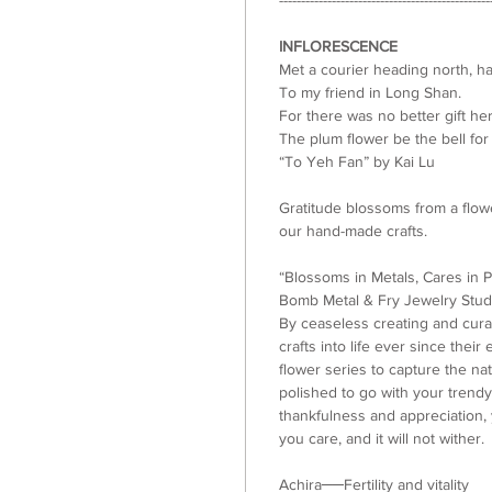
INFLORESCENCE
Met a courier heading north, h
To my friend in Long Shan.
For there was no better gift her
The plum flower be the bell for
“To Yeh Fan” by Kai Lu
Gratitude blossoms from a flowe
our hand-made crafts.
“Blossoms in Metals, Cares in P
Bomb Metal & Fry Jewelry Stud
By ceaseless creating and cura
crafts into life ever since the
flower series to capture the natu
polished to go with your trendy
thankfulness and appreciation, 
you care, and it will not wither.
Achira──Fertility and vitality