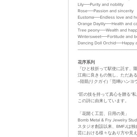
Lily──Purity and nobility
Rose──Passion and sincerity
Eustoma──Endless love and h
Orange Daylily──Health and c
Tree peony──Wealth and happ
Wintersweet──Fortitude and 
Dancing Doll Orchid──Happy a
------------------------------------------------
花序系列
『ひと枝折って駅使に託す、
江南に良きもの無し、ただあ
―陸凱(リクガイ)「范曄(ハンヨ
“匠の技を持って真心を贈る”
この詩に由来しています。
「花開く工芸、日用の美」
Bomb Metal & Fry Jewelry Stud
スタジオ創設以来、BMFJは
芸における様々なあり方や見え