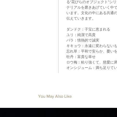
る“花びらのオブジェクト”シ
テリアルを磨きあげていく中
います。文化の中にある共通
伝えていきます。
ダンドク：子宝に恵まれる
ユリ：純潔で高貴
バラ：情熱的で誠実
キキョウ：永遠に変わらない
忘れ草：平和で安らか、憂い
牡丹：富貴な幸せ
ロウ梅：粘り強くて、慈愛に
オンシジューム：満ち足りて
You May Also Like