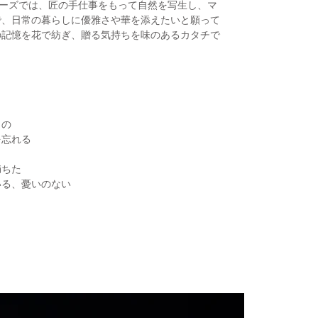
リーズでは、匠の手仕事をもって自然を写生し、マ
で、日常の暮らしに優雅さや華を添えたいと願って
の記憶を花で紡ぎ、贈る気持ちを味のあるカタチで
もの
を忘れる
満ちた
いる、憂いのない