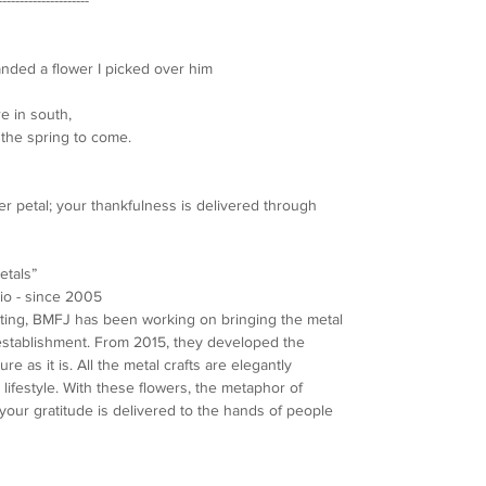
anded a flower I picked over him
e in south,
 the spring to come.
r petal; your thankfulness is delivered through
etals”
io - since 2005
ting, BMFJ has been working on bringing the metal
ir establishment. From 2015, they developed the
re as it is. All the metal crafts are elegantly
 lifestyle. With these flowers, the metaphor of
your gratitude is delivered to the hands of people