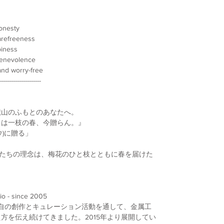
onesty
arefreeness
iness
benevolence
nd worry-free
---------------------
隴山のふもとのあなたへ。
るは一枝の春、今贈らん。』
ウ)に贈る」
私たちの理念は、梅花のひと枝とともに春を届けた
io - since 2005
独自の創作とキュレーション活動を通して、金属工
方を伝え続けてきました。2015年より展開してい