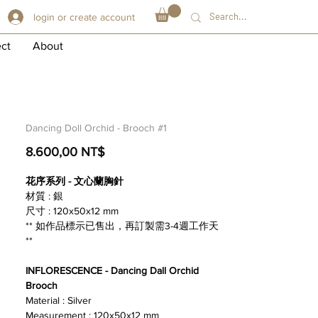
login or create account
ect
About
Dancing Doll Orchid - Brooch #1
Preis
8.600,00 NT$
花序系列 - 文心蘭胸針
材質 : 銀
尺寸 : 120x50x12 mm
** 如作品標示已售出，再訂製需3-4週工作天
**
INFLORESCENCE - Dancing Dall Orchid
Brooch
Material : Silver
Measurement : 120x50x12 mm