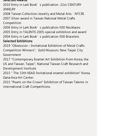
2010 Entry in Lark Book’s publication -21st CENTURY
JEWELRY
2008 Taiwan Collection-Jewelry and Metal Arts，NTCRI.
2007 Silver award in Taiwan National Metal Crafts
Competition
2006 Entry in Lark Book’s publication-500 Necklaces
2005 Entry in TALENTE 2005-special exhibition and award
2004 Entry in Lark Book’s publication-500 Bracelets
Selected Exhibitions
2019 "Obsession – Invitational Exhibition of Metal Crafts
Competition Winners", Gold Museum, New Taipei City
Government
2017 "Contemporary Enamel Art Exhibition From Korea, the
US and Taiwan. Taipei", National Taiwan Craft Research and
Development lnstitute.
2015 " The 33th KEAD Invitational enamel exhibition" Korea,
Gana-Insa Art Center.
2015 "Pearls on the Crown" Exhibition of Taiwan Talents in
international Craft Competitions.