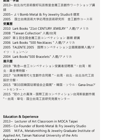
経歴・学歴
2013~ 台北当代芸術館好玩芸教室金属工芸創作ワークショップ講
師
2005~ よりBomb Metal & Fry Jewelry Studioを運営
2005 国立台南芸術大学応用技芸術研究所 金工創作コース卒
受賞歴
2010 Lark Books "21st CENTURY JEWELRY " 入選/アメリカ
2008 "Taiwan Collection" 入選/台湾
2007 第１回全国金属工芸コンペティション 器類 銀賞
2006 Lark Books "500 Necklaces " 入選/アメリカ
2005 TALENTE 2005 国際コンペティション企画展器類入選/ド
イツ・ミュンヘン
2004 Lark Books"500 Bracelets" 入選/アメリカ
展示歴
2019 "執念—金工コンペティション受賞者招聘展 "。台湾・新
北，黃金博物館。
2017 "台美韓現代七宝創作合同展 "。台湾・台北，台北当代工芸
設計分館。
2015 "第33回韓国琺瑯協会企画展"。韓国・ソウル，Gana-Insaア
ートセンター。
2015 "冠の上の真珠－国際工芸コンペティション台湾新鋭創作展
"。台湾・草屯，国立台湾工芸研究発展センター
Education & Experience
2013~ Lecturer of Art Classroom in MOCA Taipei
2005~ Co-Founder of Bomb Metal & Fry Jewelry Studio
2005 M.F.A., Metalsmithing & Jewelry Graduate Institute of
Applied Art, Tainan National University of the Arts
Selected Awards