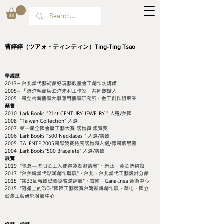
曹婷婷（ツアォ・ティンティン）Ting-Ting Tsao
學經歷
2013~ 台北當代藝術館好玩藝教室金工創作坊講師
2005~ 「爆炸毛頭與油炸朱利工作室」共同創辦人
2005 國立台南藝術大學應用藝術研究所，金工創作組畢業
榮譽
2010 Lark Books "21st CENTURY JEWELRY " 入選/美國
2008 "Taiwan Collection" 入選
2007 第一屆全國金屬工藝大賽 器物纇 銀質獎
2006 Lark Books "500 Necklaces " 入選/美國
2005 TALENTE 2005國際競賽特展器物類入選/德國慕尼黑
2004 Lark Books"500 Bracelets" 入選/美國
展覽
2019 "執念—歷屆金工大賽得獎者邀請展"。新北，黃金博物館
2017 "台美韓當代琺瑯創作聯展"。台北，台北當代工藝設計分館
2015 "第33屆韓國琺瑯協會邀請展"。首爾，Gana-Insa 藝術中心
2015 "冠冕上的珍珠"國際工藝競賽台灣新銳創作展。草屯，國立
台灣工藝研究發展中心