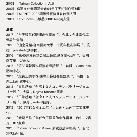
2008 「Taiwan Collection」入選
2005 國家文化藝術基金會94年度美術創作類補助
2005 TALENTE 2005國際競賽特展首飾類入選
2003 Lark Books 出版品[1000 Rings]入選
展覽
2017 〝台美韓當代琺瑯創作聯展〞。台北，台北當代工
藝設計分館。
2016 〝山之見榮-台南藝術大學二十周年校友聯展〞。高
雄，pinsstudio別件飾。
2016 〝第40屆愛荷華金屬工藝展:愛荷華+台灣〞。美國
愛荷華，CRMA。
2015 〝第33屆韓國琺瑯協會邀請展〞。首爾，Gana-Insa
藝術中心。
2015 〝冠冕上的珍珠-國際工藝競賽新銳展〞。南投，台
灣工藝研究中心。
2013 〝日常感知〞台湾１３人コンテンポラリージュエ
リー展〞。大阪，Dojima Rhizome藝廊。
2012 〝日常感知〞台湾１２人コンテンポラリージュエ
リー展〞。伊丹，miitmiit藝廊。
2012 〝2012當代女性金工展〞。台南～台南市立文化中
心。
2011 〝毗鄰日常〞當代金工與首飾創作聯展。台中～Z書
房、107畫廊
2011 〝power of young & new 新銳設計師聯展〞。台北
當代藝術館。