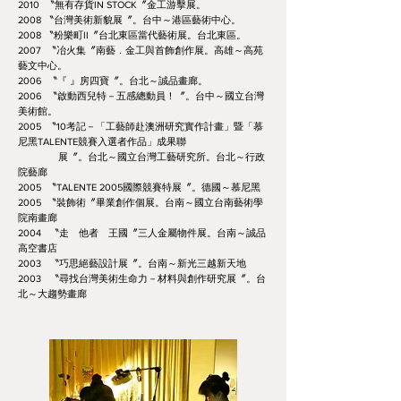
2010 〝無有存貨IN STOCK〞金工游擊展。
2008 〝台灣美術新貌展〞。台中～港區藝術中心。
2008 〝粉樂町II〞台北東區當代藝術展。台北東區。
2007 〝冶火集〞南藝．金工與首飾創作展。高雄～高苑
藝文中心。
2006 〝『 』房四寶〞。台北～誠品畫廊。
2006 〝啟動西兒特－五感總動員！〞。台中～國立台灣
美術館。
2005 〝10考記－「工藝師赴澳洲研究實作計畫」暨「慕
尼黑TALENTE競賽入選者作品」成果聯
展〞。台北～國立台灣工藝研究所。台北～行政
院藝廊
2005 〝TALENTE 2005國際競賽特展〞。德國～慕尼黑
2005 〝裝飾術〞畢業創作個展。台南～國立台南藝術學
院南畫廊
2004 〝走 他者 王國〞三人金屬物件展。台南～誠品
高空書店
2003 〝巧思絕藝設計展〞。台南～新光三越新天地
2003 〝尋找台灣美術生命力－材料與創作研究展〞。台
北～大趨勢畫廊